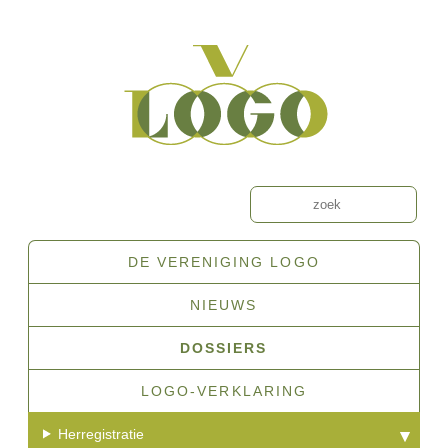
Overslaan
en
naar
de
inhoud
gaan
Zoeken
DE VERENIGING LOGO
Hoofdnavigatie
NIEUWS
DOSSIERS
LOGO-VERKLARING
Herregistratie