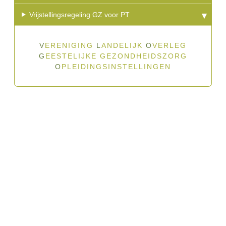
Vrijstellingsregeling GZ voor PT
V
ERENIGING
L
ANDELIJK
O
VERLEG
G
EESTELIJKE GEZONDHEIDSZORG
O
PLEIDINGSINSTELLINGEN