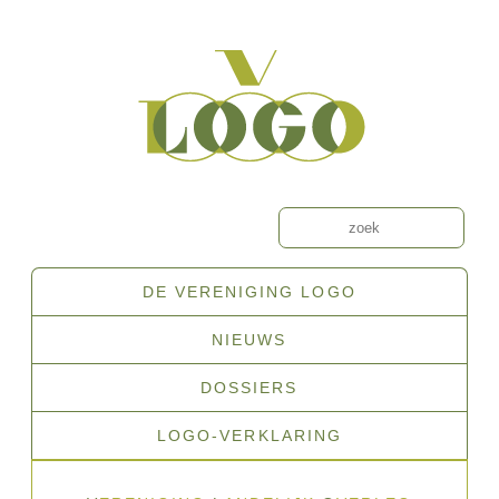
Overslaan
en
naar
de
inhoud
gaan
Zoeken
DE VERENIGING LOGO
Hoofdnavigatie
NIEUWS
DOSSIERS
LOGO-VERKLARING