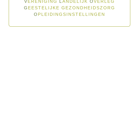
V
ERENIGING
L
ANDELIJK
O
VERLEG
G
EESTELIJKE GEZONDHEIDSZORG
O
PLEIDINGSINSTELLINGEN